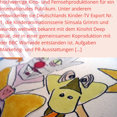
hochwertige Kino- und Fernsehproduktionen für ein
internationales Publikum. Unter anderem
entwickelten sie Deutschlands Kinder-TV Export Nr.
1, die Kinderanimationsserie Simsala Grimm und
wurden weltweit bekannt mit dem Kinohit Deep
Blue, der in einer gemeinsamen Koproduktion mit
der BBC Worlwide entstanden ist. Aufgaben
Marketing- und PR-Ausstattungen […]