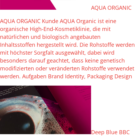
AQUA ORGANIC
AQUA ORGANIC Kunde AQUA Organic ist eine
organische High-End-Kosmetiklinie, die mit
natürlichen und biologisch angebauten
Inhaltsstoffen hergestellt wird. Die Rohstoffe werden
mit höchster Sorgfalt ausgewählt, dabei wird
besonders darauf geachtet, dass keine genetisch
modifizierten oder veränderten Rohstoffe verwendet
werden. Aufgaben Brand Identity, Packaging Design
Deep Blue BBC