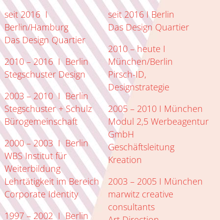
seit 2016 I
seit 2016 I Berlin
Berlin/Hamburg
Das Design Quartier
Das Design Quartier
2010 – heute I
2010 – 2016 I Berlin
München/Berlin
Stegschuster Design
Pirsch-ID,
Designstrategie
2003 – 2010 I Berlin
Stegschuster + Schulz
2005 – 2010 I München
Bürogemeinschaft
Modul 2,5 Werbeagentur
GmbH
2000 – 2003 I Berlin
Geschäftsleitung
WBS Institut für
Kreation
Weiterbildung
Lehrtätigkeit im Bereich
2003 – 2005 I München
Corporate Identity
marwitz creative
consultants
1997 – 2002 I Berlin
Art Direction